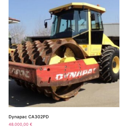
Dynapac CA302PD
48.000,00
€