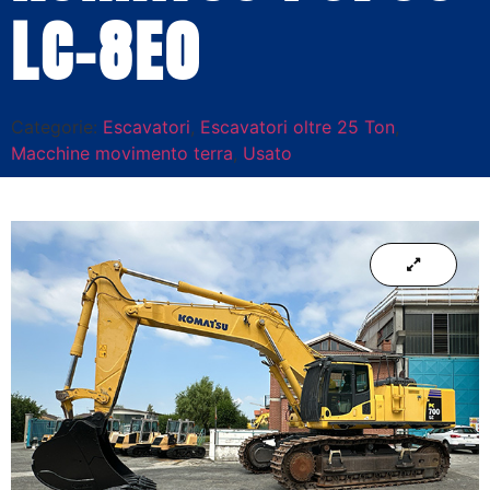
LC-8E0
Categorie:
Escavatori
,
Escavatori oltre 25 Ton
,
Macchine movimento terra
,
Usato