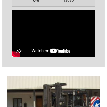
Ore
13030
Video