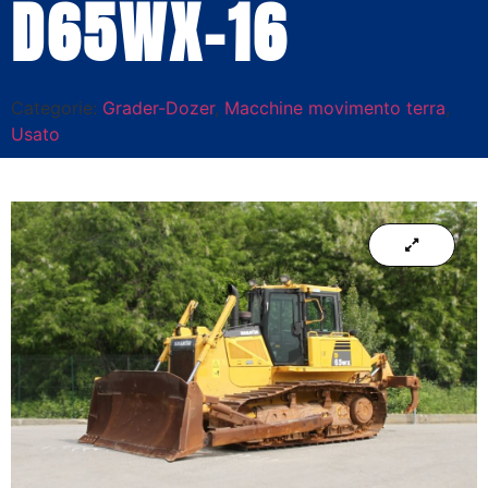
D65WX-16
Categorie:
Grader-Dozer
,
Macchine movimento terra
,
Usato