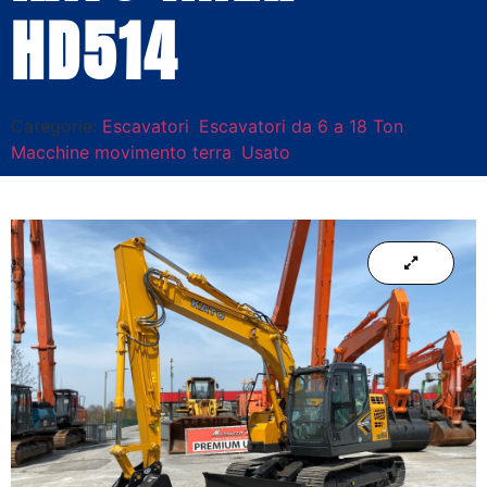
HD514
Categorie:
Escavatori
,
Escavatori da 6 a 18 Ton
,
Macchine movimento terra
,
Usato