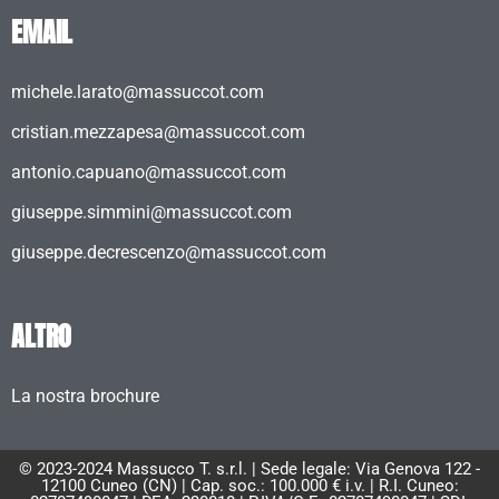
EMAIL
michele.larato@massuccot.com
cristian.mezzapesa@massuccot.com
antonio.capuano@massuccot.com
giuseppe.simmini@massuccot.com
giuseppe.decrescenzo@massuccot.com
ALTRO
La nostra brochure
© 2023-2024 Massucco T. s.r.l. | Sede legale: Via Genova 122 -
12100 Cuneo (CN) | Cap. soc.: 100.000 € i.v. | R.I. Cuneo: