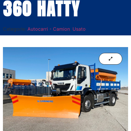
360 HATTY
Categorie:
Autocarri - Camion
,
Usato