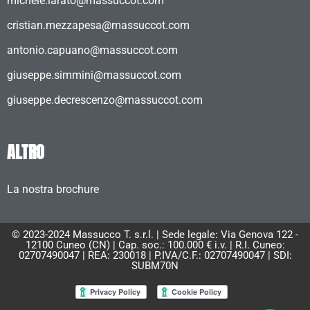
michele.larato@massuccot.com
cristian.mezzapesa@massuccot.com
antonio.capuano@massuccot.com
giuseppe.simmini@massuccot.com
giuseppe.decrescenzo@massuccot.com
ALTRO
La nostra brochure
© 2023-2024 Massucco T. s.r.l. | Sede legale: Via Genova 122 -
12100 Cuneo (CN) | Cap. soc.: 100.000 € i.v. | R.I. Cuneo:
02707490047 | REA: 230018 | P.IVA/C.F.: 02707490047 | SDI:
SUBM70N