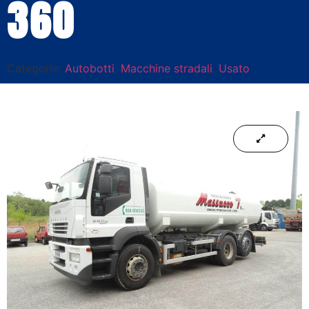
360
Categorie:
Autobotti
,
Macchine stradali
,
Usato