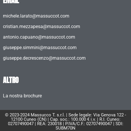
EMAIL
michele.larato@massuccot.com
cristian.mezzapesa@massuccot.com
antonio.capuano@massuccot.com
giuseppe.simmini@massuccot.com
giuseppe.decrescenzo@massuccot.com
ALTRO
La nostra brochure
© 2023-2024 Massucco T. s.r.l. | Sede legale: Via Genova 122 -
12100 Cuneo (CN) | Cap. soc.: 100.000 € i.v. | R.I. Cuneo:
02707490047 | REA: 230018 | P.IVA/C.F.: 02707490047 | SDI:
SUBM70N