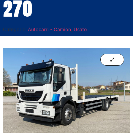
270
Categorie:
Autocarri - Camion
,
Usato