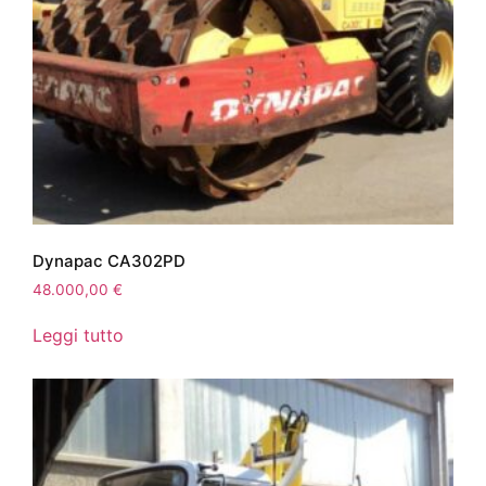
Dynapac CA302PD
48.000,00
€
Leggi tutto