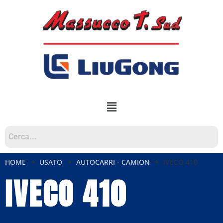
HOME
USATO
AUTOCARRI - CAMION
IVECO 410
IVECO 410