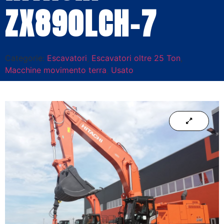
ZX890LCH-7
Categorie:
Escavatori
,
Escavatori oltre 25 Ton
,
Macchine movimento terra
,
Usato