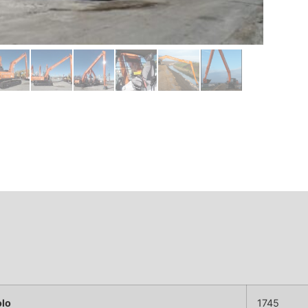
olo
1745