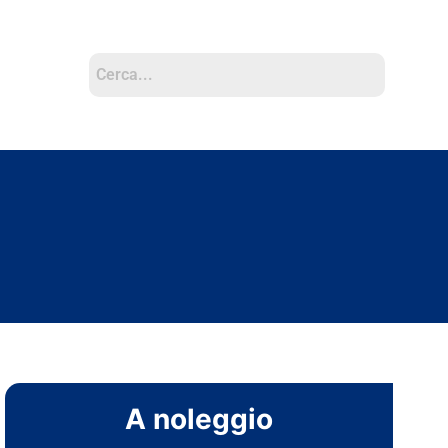
A noleggio