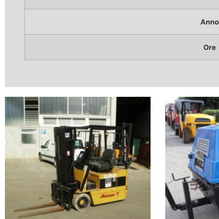
Anno
Ore