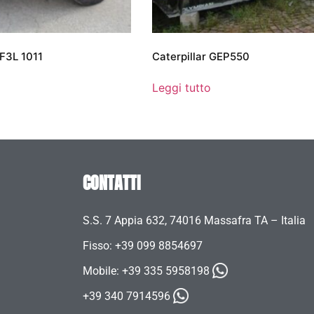
F3L 1011
Caterpillar GEP550
Leggi tutto
CONTATTI
S.S. 7 Appia 632, 74016 Massafra TA – Italia
Fisso: +39 099 8854697
Mobile:
+39 335 5958198
+39 340 7914596