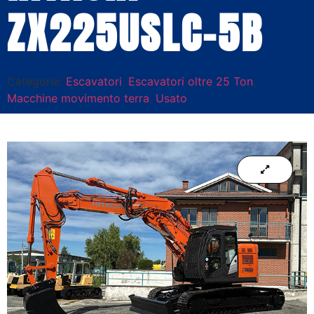
ZX225USLC-5B
Categorie:
Escavatori
,
Escavatori oltre 25 Ton
,
Macchine movimento terra
,
Usato