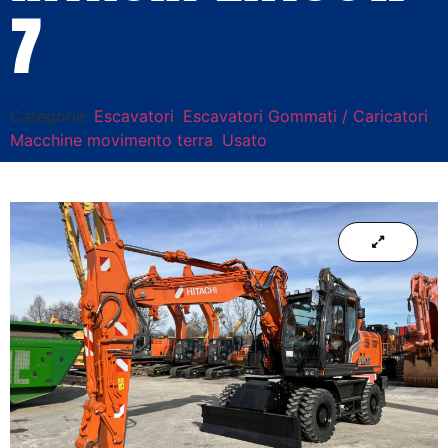
7
Categorie:
Escavatori
,
Escavatori Gommati / Caricatori
,
Macchine movimento terra
,
Usato