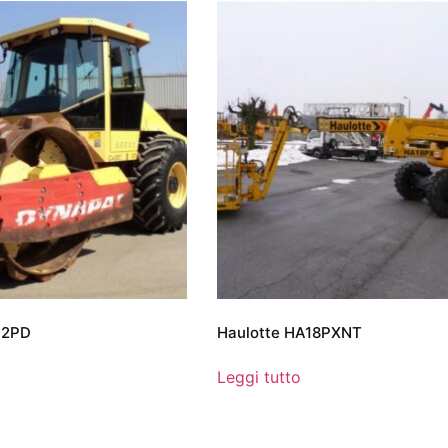
02PD
Haulotte HA18PXNT
Leggi tutto