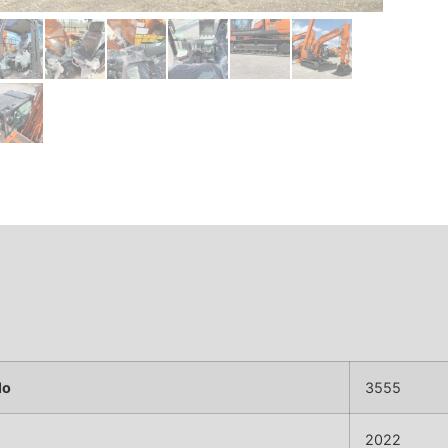
lo
3555
2022