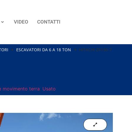
VIDEO
CONTATTI
TORI
ESCAVATORI DA 6 A 18 TON
HITACHI ZX130-7
 movimento terra
,
Usato