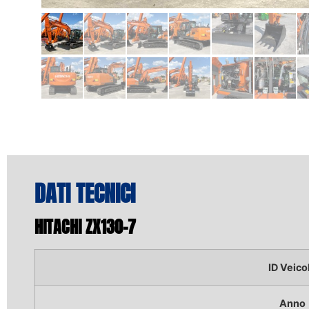
DATI TECNICI
HITACHI ZX130-7
ID Veico
Anno