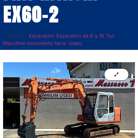
EX60-2
Categorie:
Escavatori
,
Escavatori da 6 a 18 Ton
,
Macchine movimento terra
,
Usato