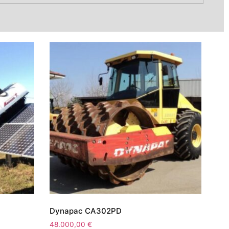
Dynapac CA302PD
48.000,00
€