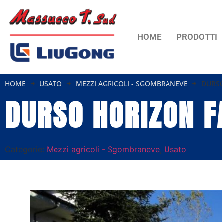
HOME
PRODOTTI
HOME
USATO
MEZZI AGRICOLI - SGOMBRANEVE
DURS
DURSO HORIZON 
Categorie:
Mezzi agricoli - Sgombraneve
,
Usato