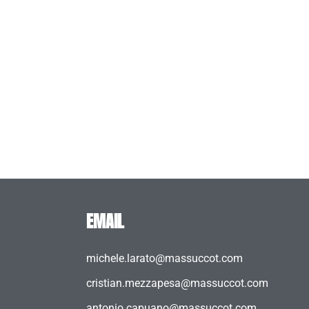
EMAIL
michele.larato@massuccot.com
cristian.mezzapesa@massuccot.com
antonio.capuano@massuccot.com