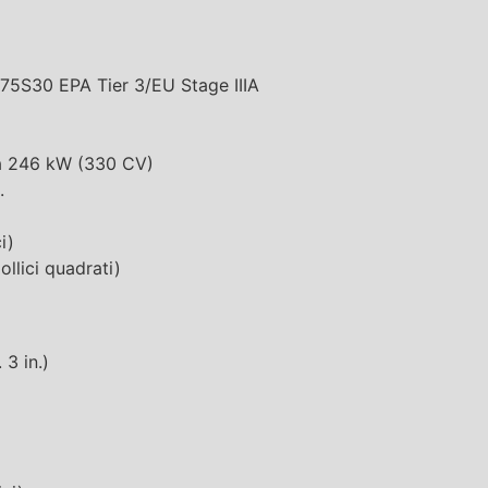
75S30 EPA Tier 3/EU Stage IIIA
ta 246 kW (330 CV)
.
i)
llici quadrati)
3 in.)