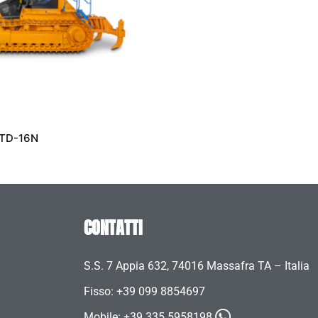
 TD-16N
CONTATTI
S.S. 7 Appia 632, 74016 Massafra TA – Italia
Fisso: +39 099 8854697
Mobile:
+39 335 5958198