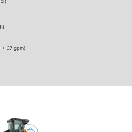
ci)
h)
50 + 37 gpm)