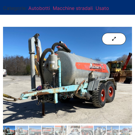
Categorie:
Autobotti
,
Macchine stradali
,
Usato