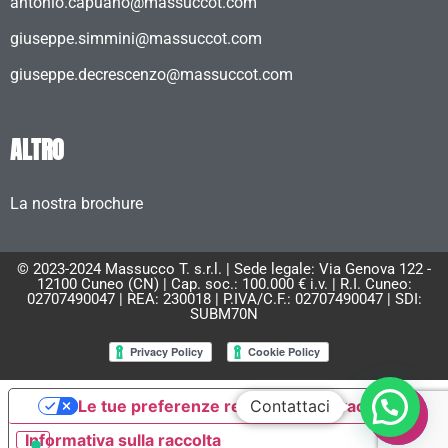
antonio.capuano@massuccot.com
giuseppe.simmini@massuccot.com
giuseppe.decrescenzo@massuccot.com
ALTRO
La nostra brochure
© 2023-2024 Massucco T. s.r.l. | Sede legale: Via Genova 122 -
12100 Cuneo (CN) | Cap. soc.: 100.000 € i.v. | R.I. Cuneo:
02707490047 | REA: 230018 | P.IVA/C.F.: 02707490047 | SDI:
SUBM70N
Contattaci
Le tue preferenze relative alla privacy
Informativa sulla raccolta