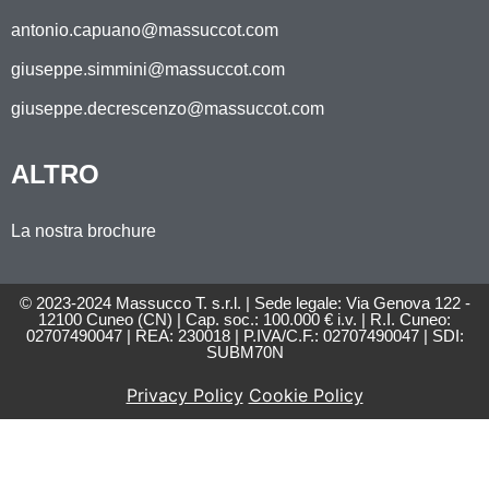
antonio.capuano@massuccot.com
giuseppe.simmini@massuccot.com
giuseppe.decrescenzo@massuccot.com
ALTRO
La nostra brochure
© 2023-2024 Massucco T. s.r.l. | Sede legale: Via Genova 122 -
12100 Cuneo (CN) | Cap. soc.: 100.000 € i.v. | R.I. Cuneo:
02707490047 | REA: 230018 | P.IVA/C.F.: 02707490047 | SDI:
SUBM70N
Privacy Policy
Cookie Policy