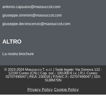
antonio.capuano@massuccot.com
giuseppe.simmini@massuccot.com
giuseppe.decrescenzo@massuccot.com
ALTRO
La nostra brochure
© 2023-2024 Massucco T. s.r.l. | Sede legale: Via Genova 122 -
12100 Cuneo (CN) | Cap. soc.: 100.000 € i.v. | R.I. Cuneo:
02707490047 | REA: 230018 | P.IVA/C.F.: 02707490047 | SDI:
SUBM70N
Privacy Policy
Cookie Policy