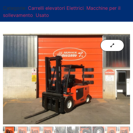
Categorie:
Carrelli elevatori Elettrici
,
Macchine per il
sollevamento
,
Usato