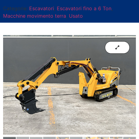
Categorie:
Escavatori
,
Escavatori fino a 6 Ton
,
Macchine movimento terra
,
Usato