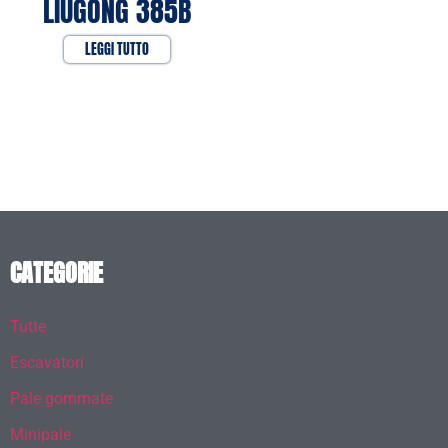
LIUGONG 385B
LEGGI TUTTO
CATEGORIE
Tutte
Escavatori
Pale gommate
Minipale