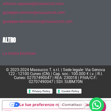
antonio.capuano@massuccot.com
giuseppe.simmini@massuccot.com
giuseppe.decrescenzo@massuccot.com
ALTRO
La nostra brochure
© 2023-2024 Massucco T. s.r.l. | Sede legale: Via Genova
122 - 12100 Cuneo (CN) | Cap. soc.: 100.000 € i.v. | R.I.
Cuneo: 02707490047 | REA: 230018 | P.IVA/C.F.:
02707490047 | SDI: SUBM70N
Contattaci
Le tue preferenze relative alla privacy