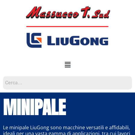
MINIPALE
Le minipale LiuGong sono macchine versatili e affidabili,
ideali per una vasta gamma di applicazioni, tra cui lavori